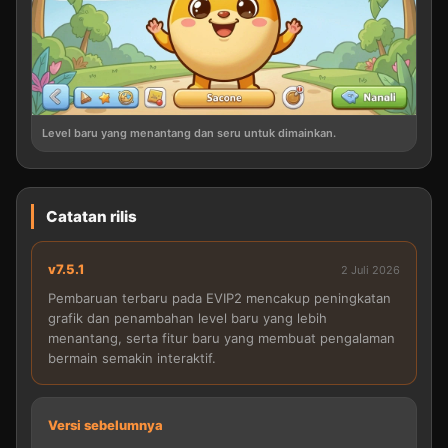
Level baru yang menantang dan seru untuk dimainkan.
Catatan rilis
v7.5.1
2 Juli 2026
Pembaruan terbaru pada EVIP2 mencakup peningkatan
grafik dan penambahan level baru yang lebih
menantang, serta fitur baru yang membuat pengalaman
bermain semakin interaktif.
Versi sebelumnya