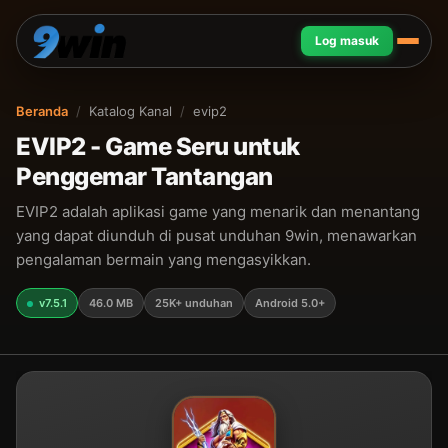
Log masuk
Beranda
/
Katalog Kanal
/
evip2
EVIP2 - Game Seru untuk
Penggemar Tantangan
EVIP2 adalah aplikasi game yang menarik dan menantang
yang dapat diunduh di pusat unduhan 9win, menawarkan
pengalaman bermain yang mengasyikkan.
v7.5.1
46.0 MB
25K+ unduhan
Android 5.0+