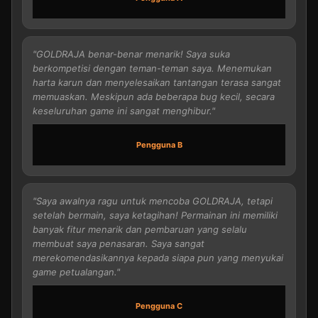
"GOLDRAJA benar-benar menarik! Saya suka
berkompetisi dengan teman-teman saya. Menemukan
harta karun dan menyelesaikan tantangan terasa sangat
memuaskan. Meskipun ada beberapa bug kecil, secara
keseluruhan game ini sangat menghibur."
Pengguna B
"Saya awalnya ragu untuk mencoba GOLDRAJA, tetapi
setelah bermain, saya ketagihan! Permainan ini memiliki
banyak fitur menarik dan pembaruan yang selalu
membuat saya penasaran. Saya sangat
merekomendasikannya kepada siapa pun yang menyukai
game petualangan."
Pengguna C