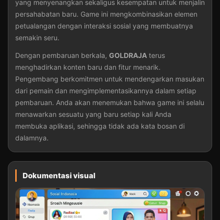
yang menyenangkan sekaligus kesempatan untuk menjalin
persahabatan baru. Game ini mengkombinasikan elemen
petualangan dengan interaksi sosial yang membuatnya
semakin seru.
Dengan pembaruan berkala,
GOLDRAJA
terus
menghadirkan konten baru dan fitur menarik.
Pengembang berkomitmen untuk mendengarkan masukan
dari pemain dan mengimplementasikannya dalam setiap
pembaruan. Anda akan menemukan bahwa game ini selalu
menawarkan sesuatu yang baru setiap kali Anda
membuka aplikasi, sehingga tidak ada kata bosan di
dalamnya.
Dokumentasi visual