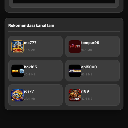
Rekomendasi kanal lain
mc777
tempur99
13.5 MB
34.1 MB
hoki65
api5000
40.4 MB
43.8 MB
jos77
rr89
27.4 MB
42.6 MB