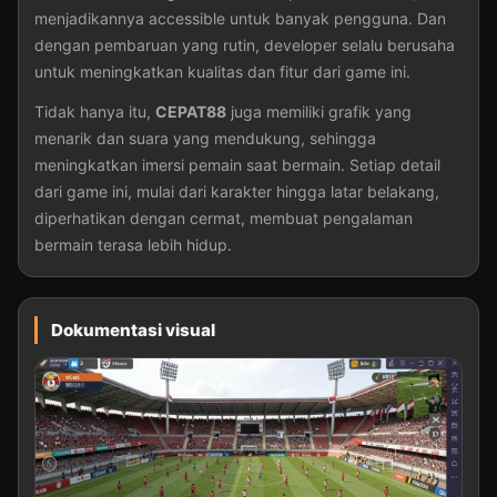
menjadikannya accessible untuk banyak pengguna. Dan
dengan pembaruan yang rutin, developer selalu berusaha
untuk meningkatkan kualitas dan fitur dari game ini.
Tidak hanya itu,
CEPAT88
juga memiliki grafik yang
menarik dan suara yang mendukung, sehingga
meningkatkan imersi pemain saat bermain. Setiap detail
dari game ini, mulai dari karakter hingga latar belakang,
diperhatikan dengan cermat, membuat pengalaman
bermain terasa lebih hidup.
Dokumentasi visual