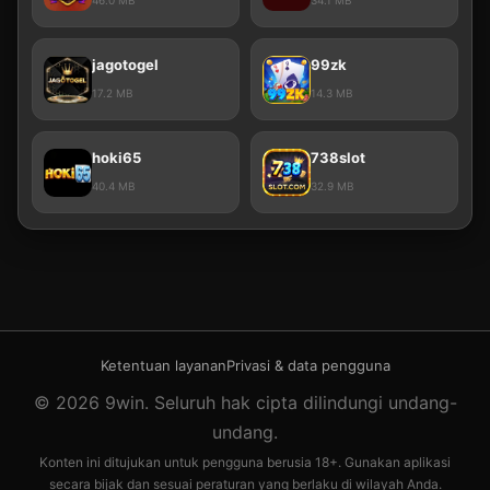
46.0 MB
34.1 MB
jagotogel
99zk
17.2 MB
14.3 MB
hoki65
738slot
40.4 MB
32.9 MB
Ketentuan layanan
Privasi & data pengguna
© 2026 9win. Seluruh hak cipta dilindungi undang-
undang.
Konten ini ditujukan untuk pengguna berusia 18+. Gunakan aplikasi
secara bijak dan sesuai peraturan yang berlaku di wilayah Anda.